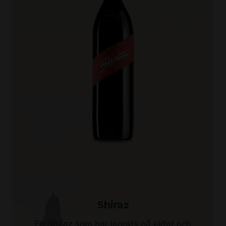
Shiraz
En Shiraz som har lagrats på ekfat och