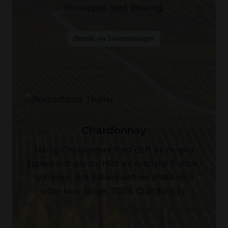
förknippas med Riesling.
Beställ via Systembolaget
Chardonnay
Härlig Chardonnay med doft av mogna
äpplen och päron. Hint av exotiska frukter i
gommen, bra balans och en smak som
sitter kvar länge. 100% Chardonnay.