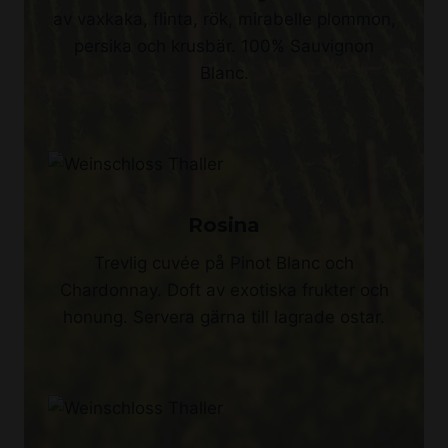
av vaxkaka, flinta, rök, mirabelle plommon,
persika och krusbär. 100% Sauvignon
Blanc.
Rosina
Trevlig cuvée på Pinot Blanc och
Chardonnay. Doft av exotiska frukter och
honung. Servera gärna till lagrade ostar.