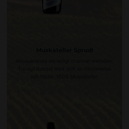
Muskateller Sprudl
Mousserande vin enligt charmat metoden.
Trevligt bubbel med doft av citronmeliss
och fläder. 100% Muskateller.