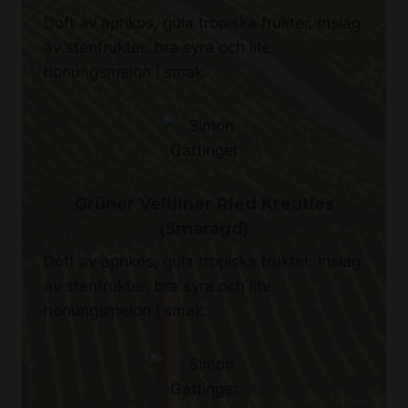
Doft av aprikos, gula tropiska frukter. Inslag
av stenfrukter, bra syra och lite
honungsmelon i smak.
Grüner Veltliner Ried Kreutles
(Smaragd)
Doft av aprikos, gula tropiska frukter. Inslag
av stenfrukter, bra syra och lite
honungsmelon i smak.