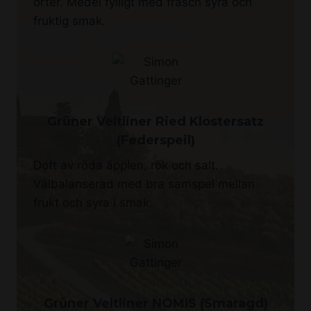
örter. Medel fylligt med fräsch syra och
fruktig smak.
Grüner Veltliner Ried Klostersatz
(Federspeil)
Doft av röda äpplen, rök och salt.
Välbalanserad med bra samspel mellan
frukt och syra i smak.
Grüner Veltliner NOMIS (Smaragd)