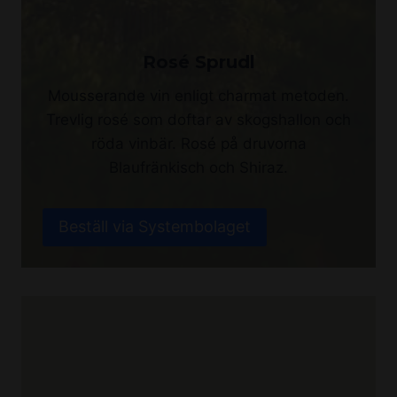
Rosé Sprudl
Mousserande vin enligt charmat metoden.
Trevlig rosé som doftar av skogshallon och
röda vinbär. Rosé på druvorna
Blaufränkisch och Shiraz.
Beställ via Systembolaget