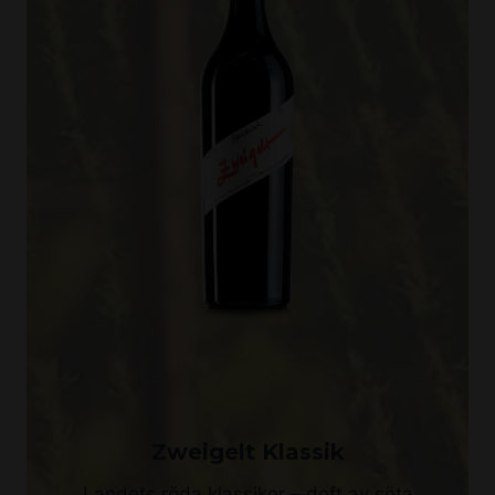
Zweigelt Klassik
Landets röda klassiker – doft av söta