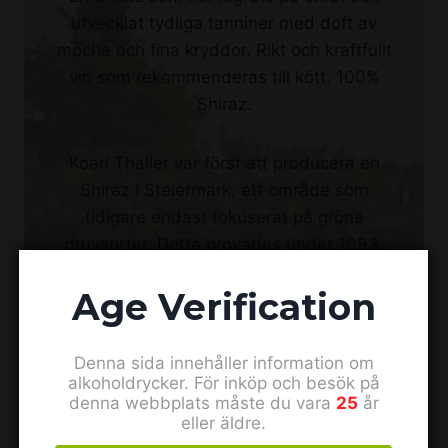
utvecklat tydliga tanniner med doft av
mocha och fina kryddor. Rikt och kraftfullt
vin som rekommenderas till kött. 100%
Shiraz.
Koarl Thaller var först att producera en
Shiraz i Steiermark, ett område som
tidigare endast fokuserat på gröna
druvsorter. Detta provades under 1993.
Age Verification
Denna sida innehåller information om
alkoholdrycker. För inköp och besök på
denna webbplats måste du vara
25
år
eller äldre.