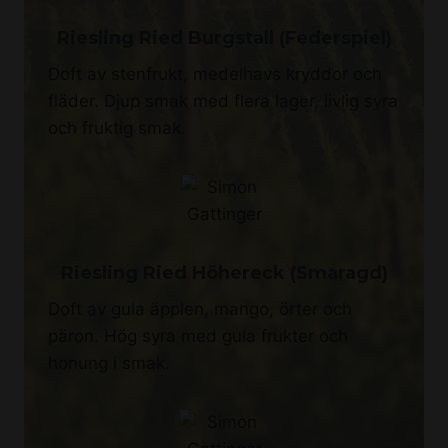
Riesling Ried Burgstall (Federspiel)
Doft av stenfrukt, medelhavs kryddor och
fläder. Djup smak med flera lager, livlig syra
och fruktig smak.
Riesling Ried Höhereck (Smaragd)
Doft av gula äpplen, mango, örter och
päron. Hög syra med gula frukter och
honung i smak.