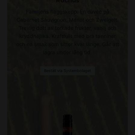
Rochus
Familjens flaggskepp. En cuvée på
Cabernet Sauvignon, Merlot och Zweigelt.
Trevlig doft av torkade frukter, vanilj och
kryddnejlika. Kraftfullt med bra tanniner
och en smak som sitter kvar länge. Går att
lagra under lång tid.
Beställ via Systembolaget