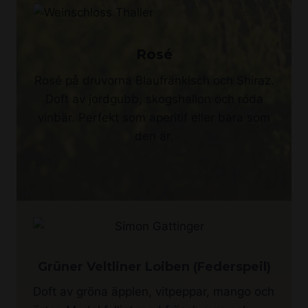
Rosé
Rosé på druvorna Blaufränkisch och Shiraz.
Doft av jordgubb, skogshallon och röda
vinbär. Perfekt som aperitif eller bara som
den är.
Grüner Veltliner Loiben (Federspeil)
Doft av gröna äpplen, vitpeppar, mango och