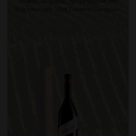
choklad, ek, peppar, tydliga tanniner och
lång eftersmak. 100% Cabernet Sauvignon.