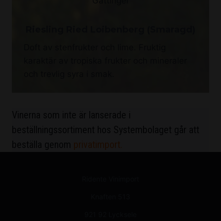
Riesling Ried Loibenberg (Smaragd)
Doft av stenfrukter och lime. Fruktig
karaktär av tropiska frukter och mineraler
och trevlig syra i smak.
Vinerna som inte är lanserade i
beställningssortiment hos Systembolaget går att
beställa genom
privatimport
.
Ridente Vinimport
Knaften 513
921 92 Lycksele