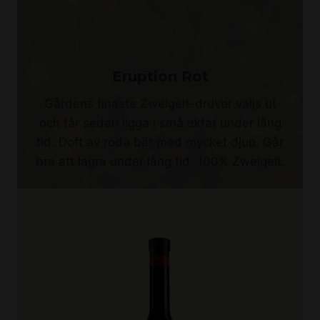
Eruption Rot
Gårdens finaste Zweigelt-druvor väljs ut
och får sedan ligga i små ekfat under lång
tid. Doft av röda bär med mycket djup. Går
bra att lagra under lång tid. 100% Zweigelt.