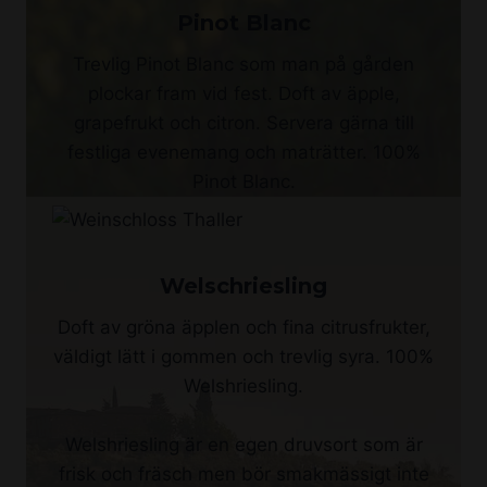
Pinot Blanc
Trevlig Pinot Blanc som man på gården
plockar fram vid fest. Doft av äpple,
grapefrukt och citron. Servera gärna till
festliga evenemang och maträtter. 100%
Pinot Blanc.
Welschriesling
Doft av gröna äpplen och fina citrusfrukter,
väldigt lätt i gommen och trevlig syra. 100%
Welshriesling.
Welshriesling är en egen druvsort som är
frisk och fräsch men bör smakmässigt inte